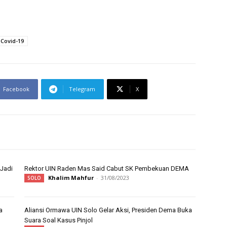
 Covid-19
Facebook
Telegram
X
 Jadi
Rektor UIN Raden Mas Said Cabut SK Pembekuan DEMA
Khalim Mahfur
-
31/08/2023
SOLO
a
Aliansi Ormawa UIN Solo Gelar Aksi, Presiden Dema Buka
Suara Soal Kasus Pinjol