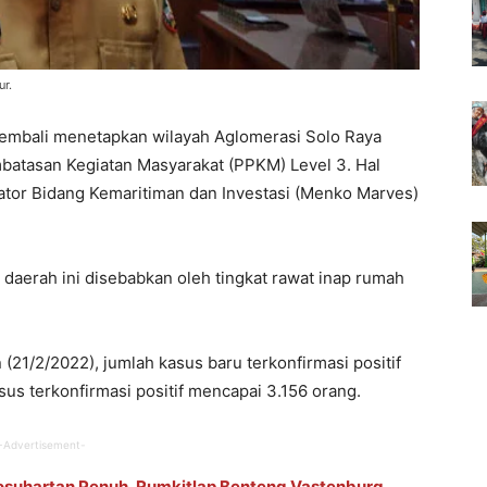
ur.
embali menetapkan wilayah Aglomerasi Solo Raya
atasan Kegiatan Masyarakat (PPKM) Level 3. Hal
ator Bidang Kemaritiman dan Investasi (Menko Marves)
daerah ini disebabkan oleh tingkat rawat inap rumah
 (21/2/2022), jumlah kasus baru terkonfirmasi positif
sus terkonfirmasi positif mencapai 3.156 orang.
-Advertisement-
iyosuhartan Penuh, Rumkitlap Benteng Vastenburg