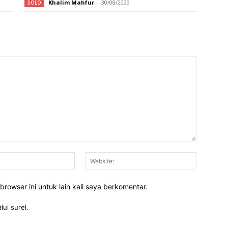
Khalim Mahfur
-
30/08/2023
SOLO
Email:*
Website:
rowser ini untuk lain kali saya berkomentar.
lui surel.