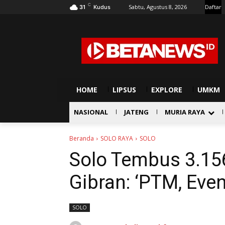
C
Sabtu, Agustus 8, 2026
Daftar
31
Kudus
HOME
LIPSUS
EXPLORE
UMKM
NASIONAL
JATENG
MURIA RAYA
Beranda
SOLO RAYA
SOLO
Solo Tembus 3.15
Gibran: ‘PTM, Even
SOLO