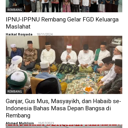
REMBANG
IPNU-IPPNU Rembang Gelar FGD Keluarga
Maslahat
Haikal Rosyada
-
18/11/2024
REMBANG
Ganjar, Gus Mus, Masyayikh, dan Habaib se-
Indonesia Bahas Masa Depan Bangsa di
Rembang
Ahmad Muhlisin
-
19/07/2023