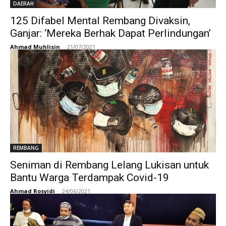
DAERAH
125 Difabel Mental Rembang Divaksin,
Ganjar: ‘Mereka Berhak Dapat Perlindungan’
Ahmad Muhlisin
-
21/07/2021
REMBANG
Seniman di Rembang Lelang Lukisan untuk
Bantu Warga Terdampak Covid-19
Ahmad Rosyidi
-
24/06/2021