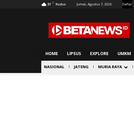
C
Jumat, Agustus 7, 2026
Daftar
31
Kudus
HOME
LIPSUS
EXPLORE
UMKM
NASIONAL
JATENG
MURIA RAYA