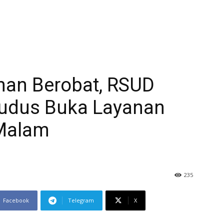
han Berobat, RSUD
udus Buka Layanan
 Malam
235
Facebook
Telegram
X