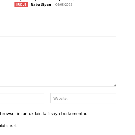
Rabu Sipan
-
06/08/2026
KUDUS
Email:*
Website:
rowser ini untuk lain kali saya berkomentar.
lui surel.