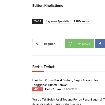
Editor: Kholistiono
TAGS
Layanan Spesialis
RSUD Kudus
WhatsApp
Bagikan
Berita Terkait
Hari Jadi Kudus Bakal Diubah, Begini Alasan dan
Tanggapan Bupati Sam’ani
Rabu Sipan
-
07/08/2026
KUDUS
Warga Tak Boleh Asal Tebang Pohon Penghijauan di T
Jalan di Kudus, Begini Ketentuannya