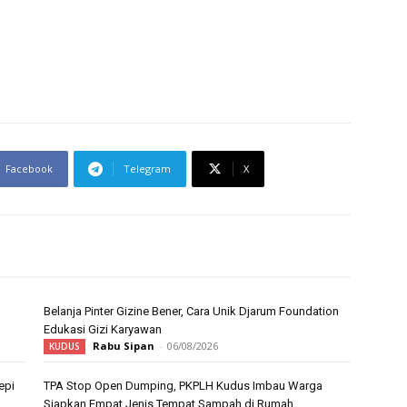
Facebook
Telegram
X
Belanja Pinter Gizine Bener, Cara Unik Djarum Foundation
Edukasi Gizi Karyawan
Rabu Sipan
-
06/08/2026
KUDUS
epi
TPA Stop Open Dumping, PKPLH Kudus Imbau Warga
Siapkan Empat Jenis Tempat Sampah di Rumah