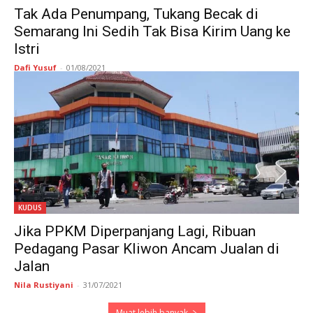
Tak Ada Penumpang, Tukang Becak di
Semarang Ini Sedih Tak Bisa Kirim Uang ke
Istri
Dafi Yusuf
-
01/08/2021
KUDUS
Jika PPKM Diperpanjang Lagi, Ribuan
Pedagang Pasar Kliwon Ancam Jualan di
Jalan
Nila Rustiyani
-
31/07/2021
Muat lebih banyak