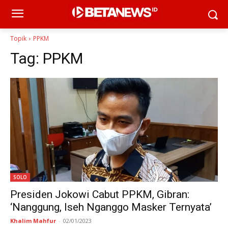
Topik
PPKM
Tag:
PPKM
SOLO
Presiden Jokowi Cabut PPKM, Gibran:
‘Nanggung, Iseh Nganggo Masker Ternyata’
Khalim Mahfur
-
02/01/2023