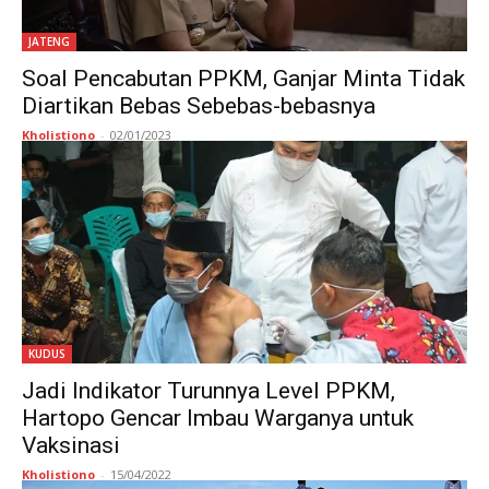
JATENG
Soal Pencabutan PPKM, Ganjar Minta Tidak
Diartikan Bebas Sebebas-bebasnya
Kholistiono
-
02/01/2023
KUDUS
Jadi Indikator Turunnya Level PPKM,
Hartopo Gencar Imbau Warganya untuk
Vaksinasi
Kholistiono
-
15/04/2022