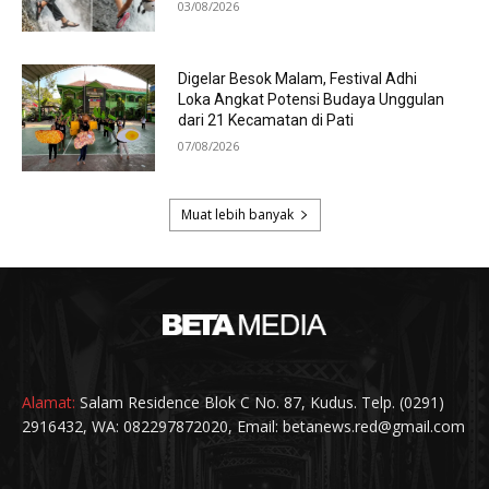
Alamat:
Salam Residence Blok C No. 87, Kudus. Telp. (0291)
2916432, WA: 082297872020, Email: betanews.red@gmail.com