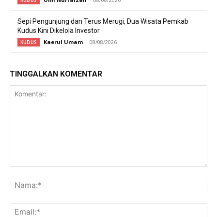
KUDUS
Sepi Pengunjung dan Terus Merugi, Dua Wisata Pemkab
Kudus Kini Dikelola Investor
Kaerul Umam
-
08/08/2026
KUDUS
TINGGALKAN KOMENTAR
Komentar:
Na
Ema