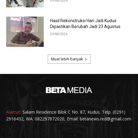
Alamat:
Salam Residence Blok C No. 87, Kudus. Telp. (0291)
2916432, WA: 082297872020, Email: betanews.red@gmail.com