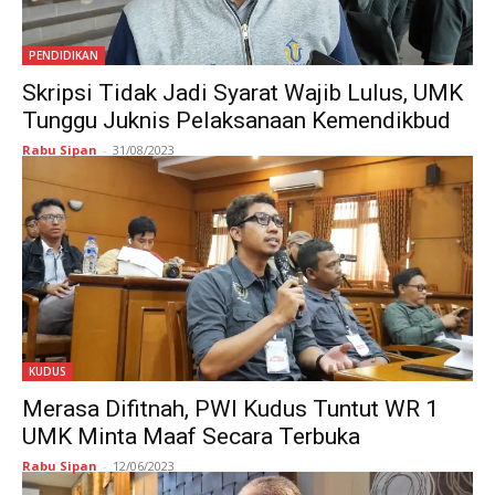
PENDIDIKAN
Skripsi Tidak Jadi Syarat Wajib Lulus, UMK
Tunggu Juknis Pelaksanaan Kemendikbud
Rabu Sipan
-
31/08/2023
KUDUS
Merasa Difitnah, PWI Kudus Tuntut WR 1
UMK Minta Maaf Secara Terbuka
Rabu Sipan
-
12/06/2023