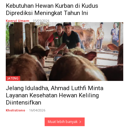
Kebutuhan Hewan Kurban di Kudus
Diprediksi Meningkat Tahun Ini
Kaerul Umam
-
05/05/2026
JATENG
Jelang Iduladha, Ahmad Luthfi Minta
Layanan Kesehatan Hewan Keliling
Diintensifkan
Kholistiono
-
16/04/2026
Muat lebih banyak