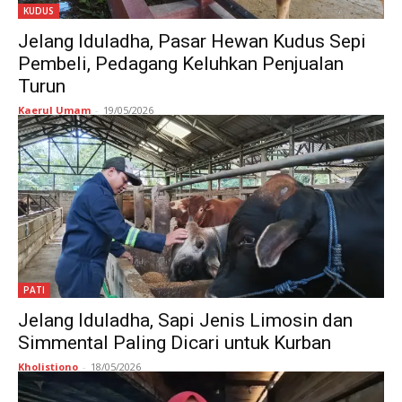
KUDUS
Jelang Iduladha, Pasar Hewan Kudus Sepi
Pembeli, Pedagang Keluhkan Penjualan
Turun
Kaerul Umam
-
19/05/2026
PATI
Jelang Iduladha, Sapi Jenis Limosin dan
Simmental Paling Dicari untuk Kurban
Kholistiono
-
18/05/2026