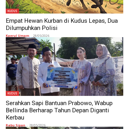
KUDUS
Empat Hewan Kurban di Kudus Lepas, Dua
Dilumpuhkan Polisi
Kaerul Umam
-
28/05/2026
KUDUS
Serahkan Sapi Bantuan Prabowo, Wabup
Bellinda Berharap Tahun Depan Diganti
Kerbau
Rabu Sipan
-
28/05/2026