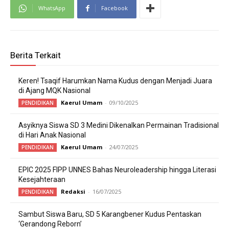
WhatsApp
Facebook
Berita Terkait
Keren! Tsaqif Harumkan Nama Kudus dengan Menjadi Juara
di Ajang MQK Nasional
Kaerul Umam
-
09/10/2025
PENDIDIKAN
Asyiknya Siswa SD 3 Medini Dikenalkan Permainan Tradisional
di Hari Anak Nasional
Kaerul Umam
-
24/07/2025
PENDIDIKAN
EPIC 2025 FIPP UNNES Bahas Neuroleadership hingga Literasi
Kesejahteraan
Redaksi
-
16/07/2025
PENDIDIKAN
Sambut Siswa Baru, SD 5 Karangbener Kudus Pentaskan
‘Gerandong Reborn’