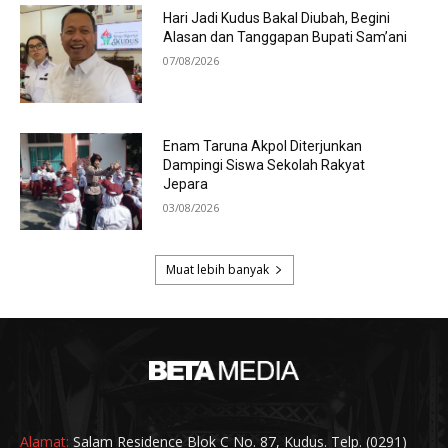
Alamat:
Salam Residence Blok C No. 87, Kudus. Telp. (0291)