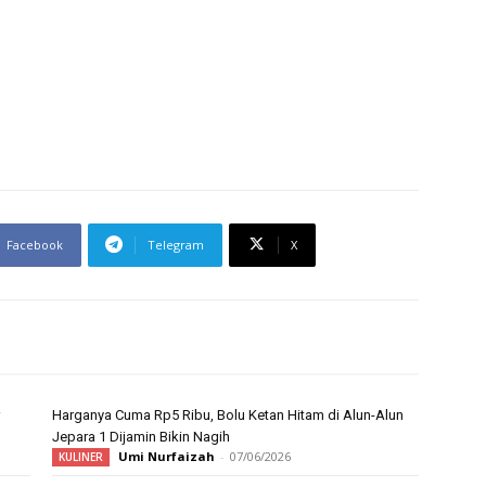
Facebook
Telegram
X
Harganya Cuma Rp5 Ribu, Bolu Ketan Hitam di Alun-Alun
Jepara 1 Dijamin Bikin Nagih
Umi Nurfaizah
-
07/06/2026
KULINER