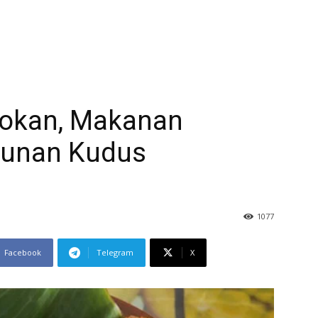
otokan, Makanan
Sunan Kudus
1077
Facebook
Telegram
X