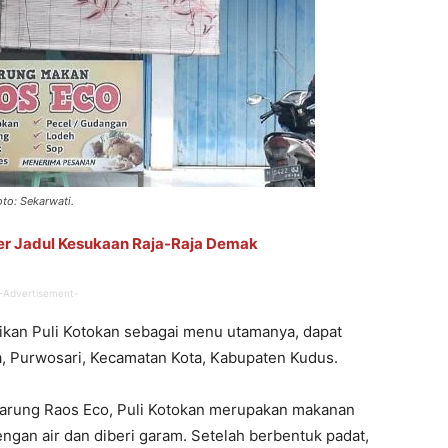
to: Sekarwati.
ner Jadul Kesukaan Raja-Raja Demak
-Advertisement-
jikan Puli Kotokan sebagai menu utamanya, dapat
a, Purwosari, Kecamatan Kota, Kabupaten Kudus.
Warung Raos Eco, Puli Kotokan merupakan makanan
engan air dan diberi garam. Setelah berbentuk padat,