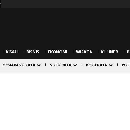
r
KISAH
BISNIS
EKONOMI
WISATA
KULINER
B
SEMARANG RAYA
SOLO RAYA
KEDU RAYA
POL