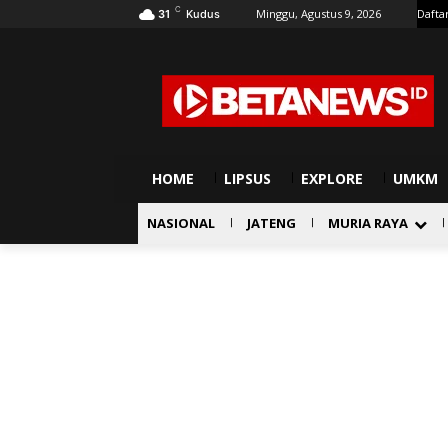
C
Minggu, Agustus 9, 2026
Dafta
31
Kudus
HOME
LIPSUS
EXPLORE
UMKM
NASIONAL
JATENG
MURIA RAYA