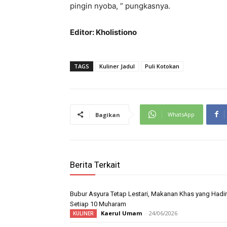
pingin nyoba, ” pungkasnya.
Editor: Kholistiono
TAGS
Kuliner Jadul
Puli Kotokan
WhatsApp
Bagikan
Berita Terkait
Bubur Asyura Tetap Lestari, Makanan Khas yang Hadir
Setiap 10 Muharam
Kaerul Umam
-
24/06/2026
KULINER