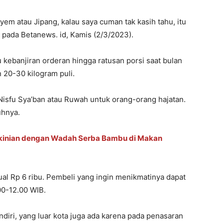
iyem atau Jipang, kalau saya cuman tak kasih tahu, itu
pada Betanews. id, Kamis (2/3/2023).
u kebanjiran orderan hingga ratusan porsi saat bulan
n 20-30 kilogram puli.
Nisfu Sya’ban atau Ruwah untuk orang-orang hajatan.
uhnya.
ekinian dengan Wadah Serba Bambu di Makan
ual Rp 6 ribu. Pembeli yang ingin menikmatinya dapat
00-12.00 WIB.
iri, yang luar kota juga ada karena pada penasaran