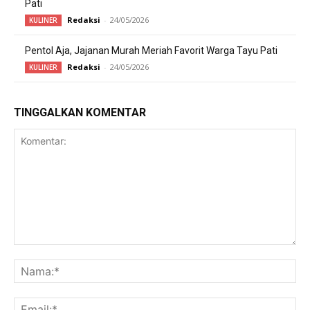
Pati
Redaksi
-
24/05/2026
KULINER
Pentol Aja, Jajanan Murah Meriah Favorit Warga Tayu Pati
Redaksi
-
24/05/2026
KULINER
TINGGALKAN KOMENTAR
Komentar:
Na
Ema