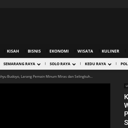
KISAH
BISNIS
EKONOMI
WISATA
KULINER
SEMARANG RAYA
SOLO RAYA
KEDU RAYA
POL
ahyu Budoyo, Larang Pemain Minum Miras dan Selingkuh...
L
K
W
P
S