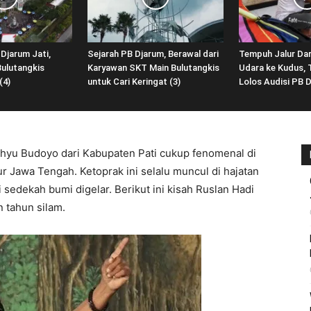
 Djarum Jati,
Sejarah PB Djarum, Berawal dari
Tempuh Jalur Dar
Bulutangkis
Karyawan SKT Main Bulutangkis
Udara ke Kudus, T
(4)
untuk Cari Keringat (3)
Lolos Audisi PB D
hyu Budoyo dari Kabupaten Pati cukup fenomenal di
r Jawa Tengah. Ketoprak ini selalu muncul di hajatan
i sedekah bumi digelar. Berikut ini kisah Ruslan Hadi
 tahun silam.