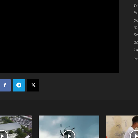
Wa
Pr
pe
me
Se
da
Ci
Pe