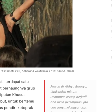
 Dukuhseti, Pati, beberapa waktu lalu. Foto: Kaerul Umam
i, terdapat satu
Aturan di Wahyu Budoyo,
at bernaungnya grup
tidak boleh minum
Liputan Khusus
(minuman keras), berjudi
ebut, untuk bertemu
dan main perempuan. Jika
ada yang melanggar akan
s pendiri ketoprak