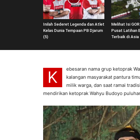
Inilah Sederet Legenda dan Atlet
Melihat Isi GOR
Kelas Dunia Tempaan PB Djarum
Pusat Latihan 
(5)
Terbaik di Asia 
ebesaran nama grup ketoprak Wa
K
kalangan masyarakat pantura timu
milik warga, dan saat ramai tradis
mendirikan ketoprak Wahyu Budoyo puluhan