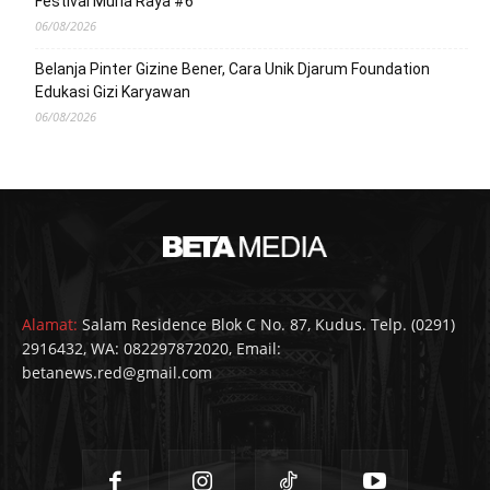
Festival Muria Raya #6
06/08/2026
Belanja Pinter Gizine Bener, Cara Unik Djarum Foundation
Edukasi Gizi Karyawan
06/08/2026
Alamat:
Salam Residence Blok C No. 87, Kudus. Telp. (0291)
2916432, WA: 082297872020, Email:
betanews.red@gmail.com