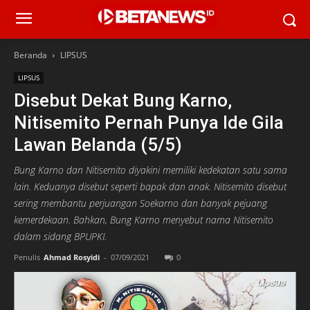
Beranda
LIPSUS
LIPSUS
Disebut Dekat Bung Karno,
Nitisemito Pernah Punya Ide Gila
Lawan Belanda (5/5)
Bung Karno dan Nitisemito diyakini memiliki kedekatan satu sama
lain. Keduanya disebut seperti bapak dan anak. Nitisemito disebut
sering membantu perjuangan Soekarno dan banyak pejuang
kemerdekaan. Bahkan, Bung Karno menyebut nama Nitisemito
dalam sidang BPUPKI.
Penulis
Ahmad Rosyidi
-
07/09/2021
0