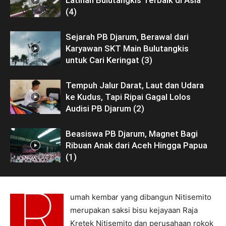
(4)
Sejarah PB Djarum, Berawal dari
Karyawan SKT Main Bulutangkis
untuk Cari Keringat (3)
Tempuh Jalur Darat, Laut dan Udara
ke Kudus, Tapi Ripai Gagal Lolos
Audisi PB Djarum (2)
Beasiswa PB Djarum, Magnet Bagi
Ribuan Anak dari Aceh Hingga Papua
(1)
R
umah kembar yang dibangun Nitisemito
merupakan saksi bisu kejayaan Raja
Kretek Nitisemito dan perusahaan rokok