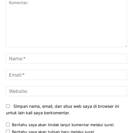
Komentar:
Na
Ema
Web
Simpan nama, email, dan situs web saya di browser ini
untuk lain kali saya berkomentar.
Beritahu saya akan tindak lanjut komentar melalui surel.
Beritahu saya akan tulisan baru melalui surel.