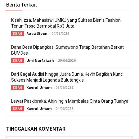
Berita Terkait
Kisah Izza, Mahasiswi UMKU yang Sukses Bisnis Fashion
Tenun Troso Bermodal Rp3 Juta
Rabu Sipan
-
01/08/2026
KISAH
Dana Desa Dipangkas, Sumowono Tetap Bertahan Berkat
BUMDes
Umi Nurfaizah
-
29/06/2026
KISAH
Dari Gagal Audisi hingga Juara Dunia, Kevin Bagikan Kunci
Sukses Menjadi Legenda Bulutangkis
Kaerul Umam
-
08/06/2026
KISAH
Lewat Paskibraka, Airin Ingin Membalas Cinta Orang Tuanya
Kaerul Umam
-
04/06/2026
KISAH
TINGGALKAN KOMENTAR