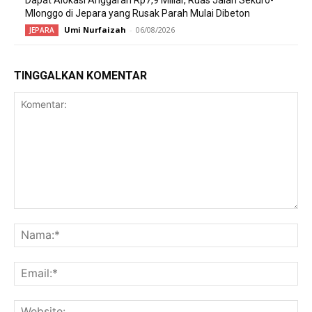
Mlonggo di Jepara yang Rusak Parah Mulai Dibeton
Umi Nurfaizah
-
06/08/2026
JEPARA
TINGGALKAN KOMENTAR
Komentar:
Na
Ema
Web