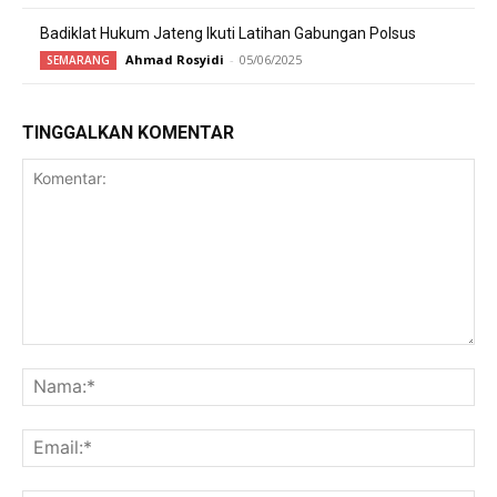
Badiklat Hukum Jateng Ikuti Latihan Gabungan Polsus
Ahmad Rosyidi
-
05/06/2025
SEMARANG
TINGGALKAN KOMENTAR
Komentar:
Na
Ema