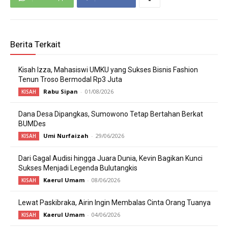
Berita Terkait
Kisah Izza, Mahasiswi UMKU yang Sukses Bisnis Fashion
Tenun Troso Bermodal Rp3 Juta
Rabu Sipan
-
01/08/2026
KISAH
Dana Desa Dipangkas, Sumowono Tetap Bertahan Berkat
BUMDes
Umi Nurfaizah
-
29/06/2026
KISAH
Dari Gagal Audisi hingga Juara Dunia, Kevin Bagikan Kunci
Sukses Menjadi Legenda Bulutangkis
Kaerul Umam
-
08/06/2026
KISAH
Lewat Paskibraka, Airin Ingin Membalas Cinta Orang Tuanya
Kaerul Umam
-
04/06/2026
KISAH