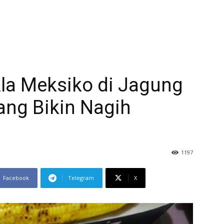
a Meksiko di Jagung
ang Bikin Nagih
1197
Facebook
Telegram
X