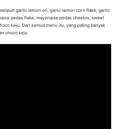
liputi garlic lemon ori, garlic lemon corn flake, garlic
aise pedas flake, mayonaise pedas cheetos, sweet
hoco keju. Dari semua menu itu, yang paling banyak
an choco keju.