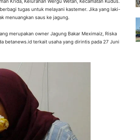
aman Krida, Kelurahan Wergu Wetan, Kecamatan Kudus.
berbagi tugas untuk melayani kastemer. Jika yang laki-
ak menuangkan saus ke jagung.
yang merupakan owner Jagung Bakar Meximaiz, Riska
da betanews.id terkait usaha yang dirintis pada 27 Juni