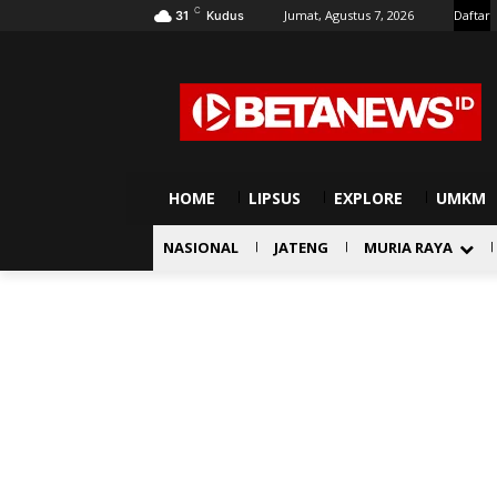
C
Jumat, Agustus 7, 2026
Daftar
31
Kudus
HOME
LIPSUS
EXPLORE
UMKM
NASIONAL
JATENG
MURIA RAYA