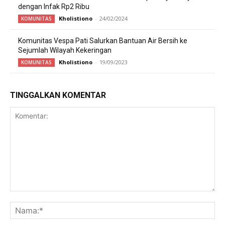
dengan Infak Rp2 Ribu
Kholistiono
-
24/02/2024
KOMUNITAS
Komunitas Vespa Pati Salurkan Bantuan Air Bersih ke
Sejumlah Wilayah Kekeringan
Kholistiono
-
19/09/2023
KOMUNITAS
TINGGALKAN KOMENTAR
Komentar:
Na