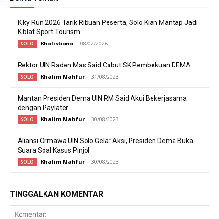
Kiky Run 2026 Tarik Ribuan Peserta, Solo Kian Mantap Jadi
Kiblat Sport Tourism
Kholistiono
-
08/02/2026
SOLO
Rektor UIN Raden Mas Said Cabut SK Pembekuan DEMA
Khalim Mahfur
-
31/08/2023
SOLO
Mantan Presiden Dema UIN RM Said Akui Bekerjasama
dengan Paylater
Khalim Mahfur
-
30/08/2023
SOLO
Aliansi Ormawa UIN Solo Gelar Aksi, Presiden Dema Buka
Suara Soal Kasus Pinjol
Khalim Mahfur
-
30/08/2023
SOLO
TINGGALKAN KOMENTAR