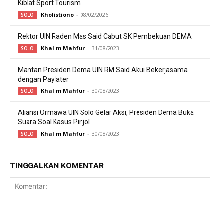
Kiblat Sport Tourism
Kholistiono
-
08/02/2026
SOLO
Rektor UIN Raden Mas Said Cabut SK Pembekuan DEMA
Khalim Mahfur
-
31/08/2023
SOLO
Mantan Presiden Dema UIN RM Said Akui Bekerjasama
dengan Paylater
Khalim Mahfur
-
30/08/2023
SOLO
Aliansi Ormawa UIN Solo Gelar Aksi, Presiden Dema Buka
Suara Soal Kasus Pinjol
Khalim Mahfur
-
30/08/2023
SOLO
TINGGALKAN KOMENTAR