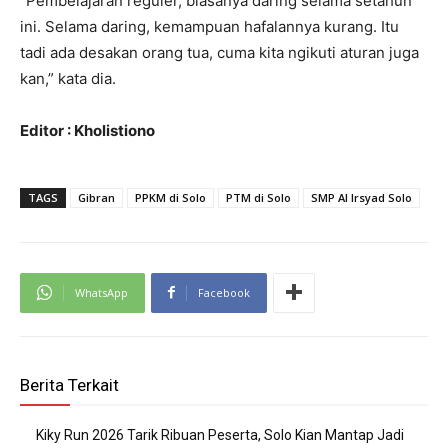
“Pembelajaran reguler, biasanya daring selama setahun
ini. Selama daring, kemampuan hafalannya kurang. Itu
tadi ada desakan orang tua, cuma kita ngikuti aturan juga
kan,” kata dia.
Editor : Kholistiono
TAGS
Gibran
PPKM di Solo
PTM di Solo
SMP Al Irsyad Solo
WhatsApp
Facebook
Berita Terkait
Kiky Run 2026 Tarik Ribuan Peserta, Solo Kian Mantap Jadi