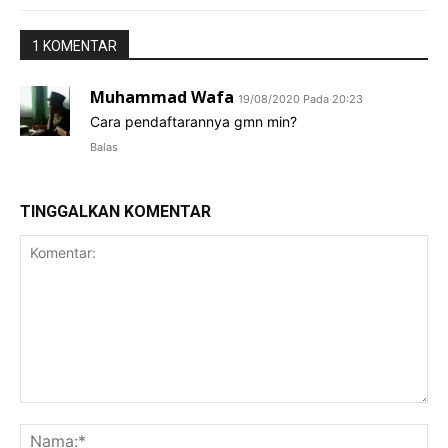
1 KOMENTAR
Muhammad Wafa
19/08/2020 Pada 20:23
Cara pendaftarannya gmn min?
Balas
TINGGALKAN KOMENTAR
Komentar:
Na