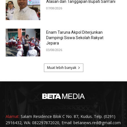
Alamat:
Salam Residence Blok C No. 87, Kudus. Telp. (0291)
2916432, WA: 082297872020, Email: betanews.red@gmail.com