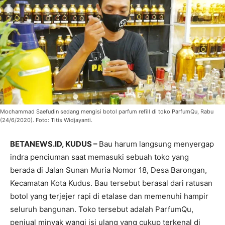
Mochammad Saefudin sedang mengisi botol parfum refill di toko ParfumQu, Rabu
(24/6/2020). Foto: Titis Widjayanti.
BETANEWS.ID, KUDUS –
Bau harum langsung menyergap
indra penciuman saat memasuki sebuah toko yang
berada di Jalan Sunan Muria Nomor 18, Desa Barongan,
Kecamatan Kota Kudus. Bau tersebut berasal dari ratusan
botol yang terjejer rapi di etalase dan memenuhi hampir
seluruh bangunan. Toko tersebut adalah ParfumQu,
penjual minyak wangi isi ulang yang cukup terkenal di