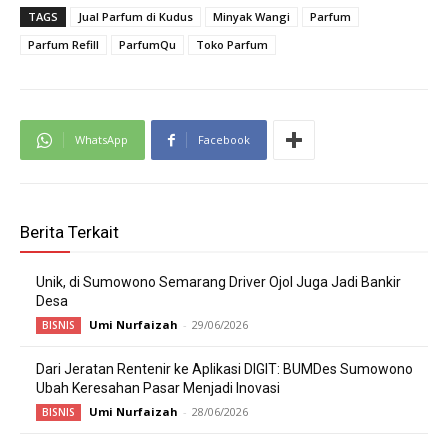
TAGS
Jual Parfum di Kudus
Minyak Wangi
Parfum
Parfum Refill
ParfumQu
Toko Parfum
WhatsApp
Facebook
Berita Terkait
Unik, di Sumowono Semarang Driver Ojol Juga Jadi Bankir
Desa
Umi Nurfaizah
-
29/06/2026
BISNIS
Dari Jeratan Rentenir ke Aplikasi DIGIT: BUMDes Sumowono
Ubah Keresahan Pasar Menjadi Inovasi
Umi Nurfaizah
-
28/06/2026
BISNIS