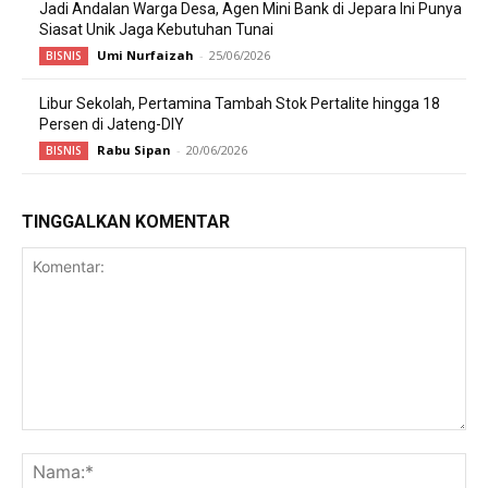
Jadi Andalan Warga Desa, Agen Mini Bank di Jepara Ini Punya
Siasat Unik Jaga Kebutuhan Tunai
Umi Nurfaizah
-
25/06/2026
BISNIS
Libur Sekolah, Pertamina Tambah Stok Pertalite hingga 18
Persen di Jateng-DIY
Rabu Sipan
-
20/06/2026
BISNIS
TINGGALKAN KOMENTAR
Komentar:
Na