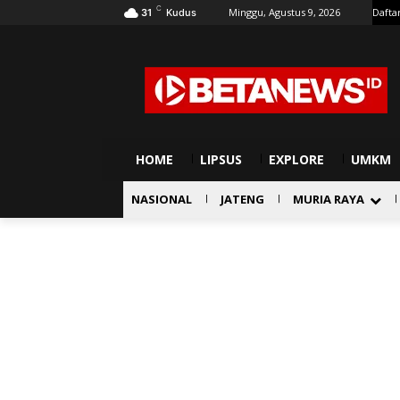
C
Minggu, Agustus 9, 2026
Dafta
31
Kudus
HOME
LIPSUS
EXPLORE
UMKM
NASIONAL
JATENG
MURIA RAYA