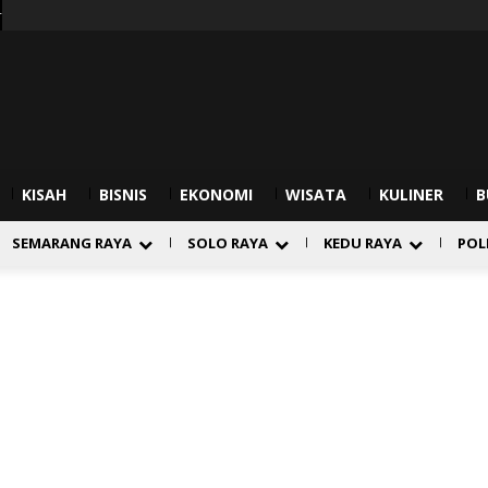
r
KISAH
BISNIS
EKONOMI
WISATA
KULINER
B
SEMARANG RAYA
SOLO RAYA
KEDU RAYA
POL