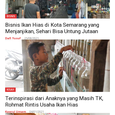
BISNIS
Bisnis Ikan Hias di Kota Semarang yang
Menjanjikan, Sehari Bisa Untung Jutaan
Dafi Yusuf
-
25/08/2021
KISAH
Terinspirasi dari Anaknya yang Masih TK,
Rohmat Rintis Usaha Ikan Hias
Kaerul Umam
-
04/01/2021