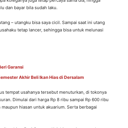
apa koleganya juga tetap percaya sama dia, hingga
u dan bayar bila sudah laku.
ang – utangku bisa saya cicil. Sampai saat ini utang
usahaku tetap lancer, sehingga bisa untuk melunasi
Beri Garansi
mester Akhir Beli Ikan Hias di Dersalam
s tempat usahanya tersebut menuturkan, di tokonya
ran. Dimulai dari harga Rp 8 ribu sampai Rp 600 ribu
tan maupun hiasan untuk akuarium. Serta berbagai