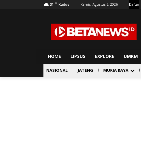
C
Kamis, Agustus 6, 2026
Daftar
31
Kudus
HOME
LIPSUS
EXPLORE
UMKM
NASIONAL
JATENG
MURIA RAYA