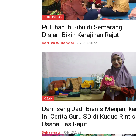
KOMUNITAS
Puluhan Ibu-ibu di Semarang
Diajari Bikin Kerajinan Rajut
Kartika Wulandari
-
21/12/2022
KISAH
Dari Iseng Jadi Bisnis Menjanjika
Ini Cerita Guru SD di Kudus Rintis
Usaha Tas Rajut
Sekarwati
-
04/12/2022