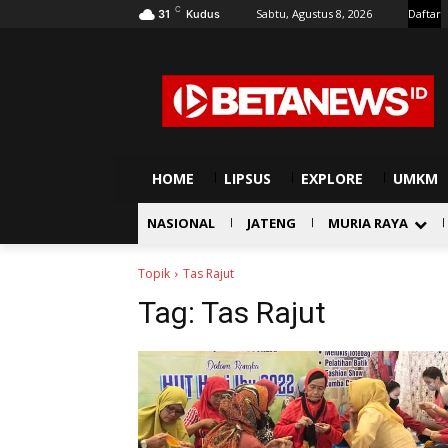
C
Sabtu, Agustus 8, 2026
Daftar
31
Kudus
HOME
LIPSUS
EXPLORE
UMKM
NASIONAL
JATENG
MURIA RAYA
Topik
Tas Rajut
Tag:
Tas Rajut