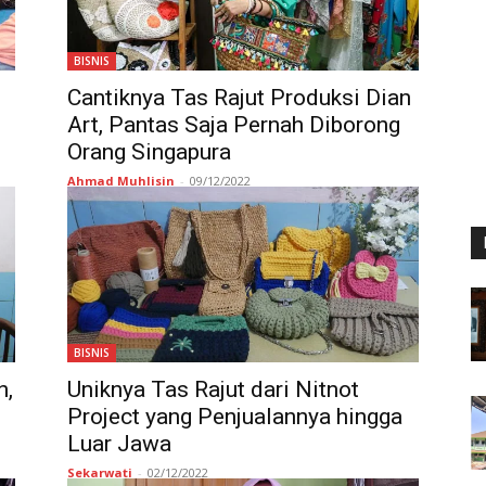
BISNIS
Cantiknya Tas Rajut Produksi Dian
Art, Pantas Saja Pernah Diborong
Orang Singapura
Ahmad Muhlisin
-
09/12/2022
BISNIS
n,
Uniknya Tas Rajut dari Nitnot
Project yang Penjualannya hingga
Luar Jawa
Sekarwati
-
02/12/2022