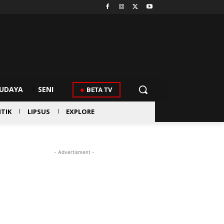
UDAYA
SENI
BETA TV
ITIK
LIPSUS
EXPLORE
- Advertisment -