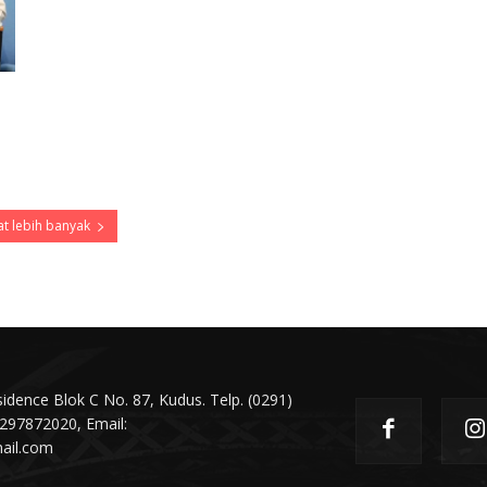
t lebih banyak
dence Blok C No. 87, Kudus. Telp. (0291)
297872020, Email:
ail.com