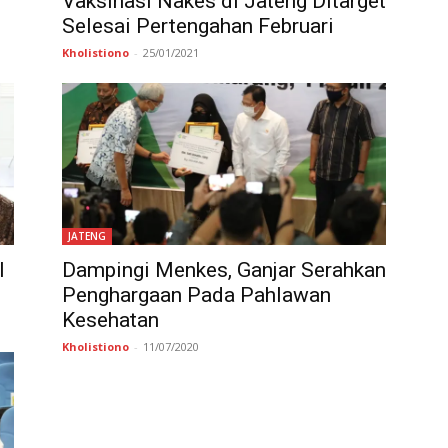
Vaksinasi Nakes di Jateng Ditarget
Selesai Pertengahan Februari
Kholistiono
-
25/01/2021
JATENG
l
Dampingi Menkes, Ganjar Serahkan
Penghargaan Pada Pahlawan
Kesehatan
Kholistiono
-
11/07/2020