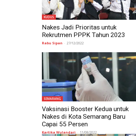
KUDUS
Nakes Jadi Prioritas untuk
Rekrutmen PPPK Tahun 2023
Rabu Sipan
-
27/12/2022
SEMARANG
Vaksinasi Booster Kedua untuk
Nakes di Kota Semarang Baru
Capai 55 Persen
Kartika Wulandari
-
11/08/2022