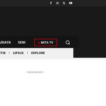
UDAYA
SENI
BETA TV
ITIK
LIPSUS
EXPLORE
- Advertisment -