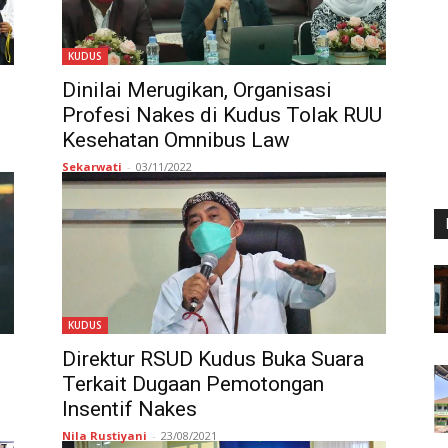
KUDUS
Dinilai Merugikan, Organisasi
Profesi Nakes di Kudus Tolak RUU
Kesehatan Omnibus Law
Sekarwati
-
03/11/2022
KUDUS
Direktur RSUD Kudus Buka Suara
Terkait Dugaan Pemotongan
Insentif Nakes
Nila Rustiyani
-
23/08/2021