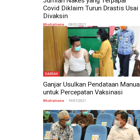
Jumlah Nakes yang Terpapar
Covid Diklaim Turun Drastis Usai
Divaksin
Kholistiono
-
08/02/2021
DAERAH
Ganjar Usulkan Pendataan Manua
untuk Percepatan Vaksinasi
Kholistiono
-
19/01/2021