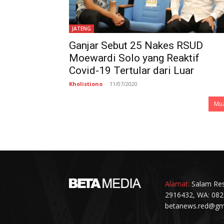
JATENG
Ganjar Sebut 25 Nakes RSUD
Moewardi Solo yang Reaktif
Covid-19 Tertular dari Luar
Kholistiono
-
11/07/2020
Mua
Alamat:
Salam Resi
2916432, WA: 082
betanews.red@gm