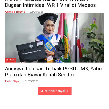
Dugaan Intimidasi WR 1 Viral di Medsos
Ahmad Rosyidi
-
02/06/2023
KUDUS
Annisya’, Lulusan Terbaik PGSD UMK, Yatim
Piatu dan Biayai Kuliah Sendiri
Rabu Sipan
-
31/05/2023
Muat lebih banyak