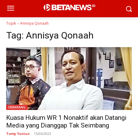
Topik
Annisya Qonaah
Tag:
Annisya Qonaah
SEMARANG
Kuasa Hukum WR 1 Nonaktif akan Datangi
Media yang Dianggap Tak Seimbang
Tomy Yunius
-
15/06/2023