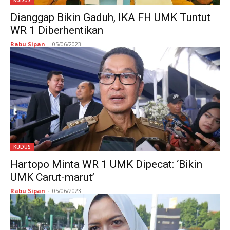
KUDUS
Dianggap Bikin Gaduh, IKA FH UMK Tuntut
WR 1 Diberhentikan
Rabu Sipan
-
05/06/2023
KUDUS
Hartopo Minta WR 1 UMK Dipecat: ‘Bikin
UMK Carut-marut’
Rabu Sipan
-
05/06/2023