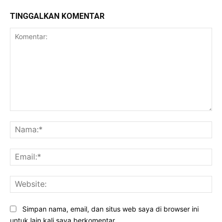
TINGGALKAN KOMENTAR
Komentar:
Na
Ema
Web
Simpan nama, email, dan situs web saya di browser ini
untuk lain kali saya berkomentar.