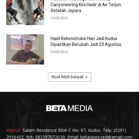
Alamat:
Salam Residence Blok C No. 87, Kudus. Telp. (0291)
2916432, WA: 082297872020, Email: betanews.red@gmail.com