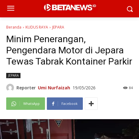
Beranda
KUDUS RAYA
JEPARA
Minim Penerangan,
Pengendara Motor di Jepara
Tewas Tabrak Kontainer Parkir
JEPARA
Reporter
Umi Nurfaizah
19/05/2026
84
WhatsApp
Facebook