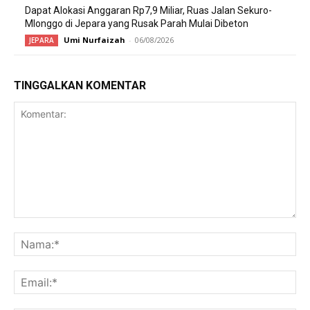
Dapat Alokasi Anggaran Rp7,9 Miliar, Ruas Jalan Sekuro-
Mlonggo di Jepara yang Rusak Parah Mulai Dibeton
Umi Nurfaizah
-
06/08/2026
JEPARA
TINGGALKAN KOMENTAR
Komentar:
Na
Ema