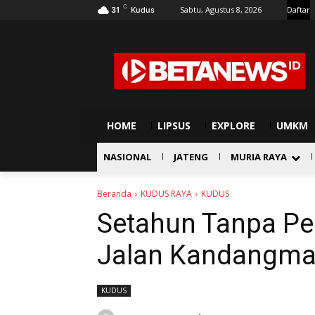
C
Sabtu, Agustus 8, 2026
Daftar
31
Kudus
HOME
LIPSUS
EXPLORE
UMKM
NASIONAL
JATENG
MURIA RAYA
Beranda
KUDUS RAYA
KUDUS
Setahun Tanpa Per
Jalan Kandangma
KUDUS