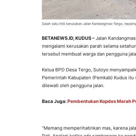
Salah satu titik kerusakan Jalan Kandangmas-Tergo, tepat
BETANEWS.ID, KUDUS –
Jalan Kandangmas-
mengalami kerusakan parah selama setahun l
tersebut membuat warga dan pengguna jala
Ketua BPD Desa Tergo, Sutoyo menyampaik
Pemerintah Kabupaten (Pemkab) Kudus itu s
dilewati oleh pengguna jalan.
Baca Juga:
Pembentukan Kopdes Merah Pu
“Memang memperihatinkan mas, karena jalan
Pati. Apalagi ketika ada sambangan ke pondok