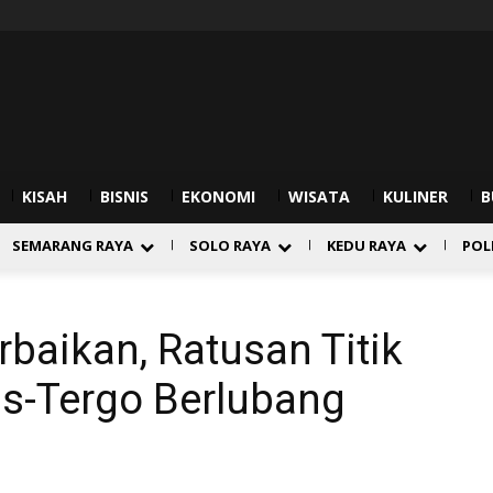
KISAH
BISNIS
EKONOMI
WISATA
KULINER
B
SEMARANG RAYA
SOLO RAYA
KEDU RAYA
POL
baikan, Ratusan Titik
s-Tergo Berlubang