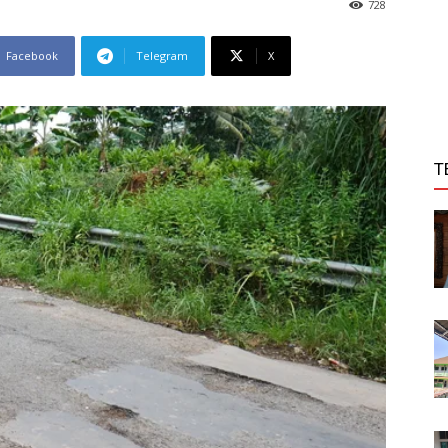
728
Facebook
Telegram
X
T