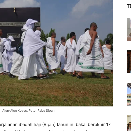
T
i Alun-Alun Kudus. Foto: Rabu Sipan
jalanan ibadah haji (Bipih) tahun ini bakal berakhir 17