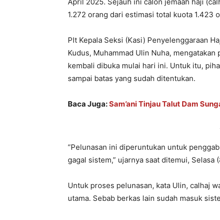
April 2025. Sejauh ini calon jemaah haji (
1.272 orang dari estimasi total kuota 1.423 
Plt Kepala Seksi (Kasi) Penyelenggaraan 
Kudus, Muhammad Ulin Nuha, mengatakan pe
kembali dibuka mulai hari ini. Untuk itu, p
sampai batas yang sudah ditentukan.
Baca Juga:
Sam’ani Tinjau Talut Dam Sunga
“Pelunasan ini diperuntukan untuk pengga
gagal sistem,” ujarnya saat ditemui, Selasa 
Untuk proses pelunasan, kata Ulin, calhaj w
utama. Sebab berkas lain sudah masuk sist