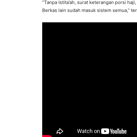
“Tanpa Istita’ah, surat keterangan porsi haj
Berkas lain sudah masuk sistem semua,” te