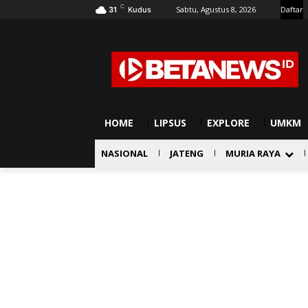
C
Sabtu, Agustus 8, 2026
Daftar
31
Kudus
HOME
LIPSUS
EXPLORE
UMKM
NASIONAL
JATENG
MURIA RAYA