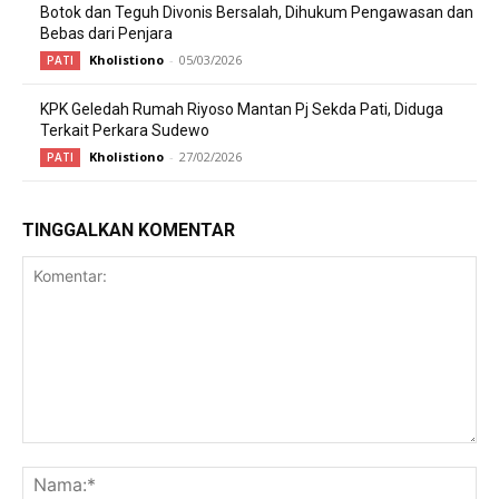
Botok dan Teguh Divonis Bersalah, Dihukum Pengawasan dan
Bebas dari Penjara
Kholistiono
-
05/03/2026
PATI
KPK Geledah Rumah Riyoso Mantan Pj Sekda Pati, Diduga
Terkait Perkara Sudewo
Kholistiono
-
27/02/2026
PATI
TINGGALKAN KOMENTAR
Komentar:
Na