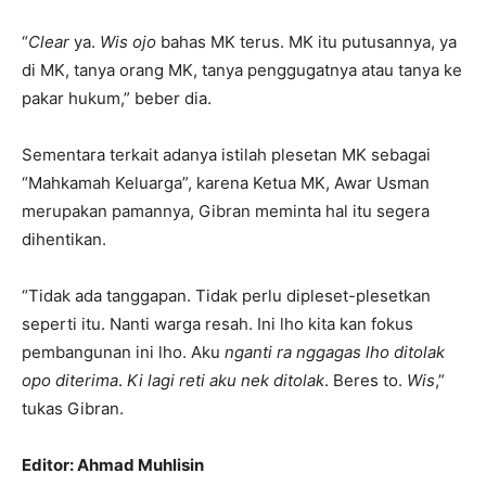
“
Clear
ya.
Wis ojo
bahas MK terus. MK itu putusannya, ya
di MK, tanya orang MK, tanya penggugatnya atau tanya ke
pakar hukum,” beber dia.
Sementara terkait adanya istilah plesetan MK sebagai
“Mahkamah Keluarga”, karena Ketua MK, Awar Usman
merupakan pamannya, Gibran meminta hal itu segera
dihentikan.
“Tidak ada tanggapan. Tidak perlu dipleset-plesetkan
seperti itu. Nanti warga resah. Ini lho kita kan fokus
pembangunan ini lho. Aku
nganti ra nggagas l
ho ditolak
opo diterima
.
Ki lagi reti aku nek ditolak
. Beres to.
Wis
,”
tukas Gibran.
Editor: Ahmad Muhlisin