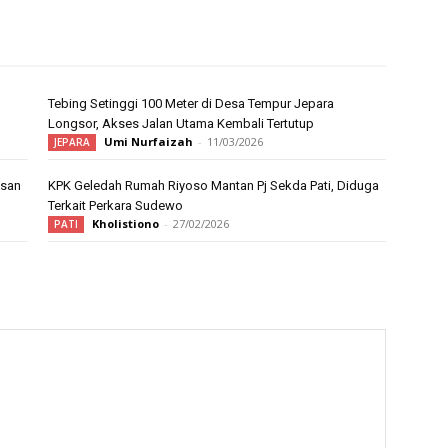
Tebing Setinggi 100 Meter di Desa Tempur Jepara
Longsor, Akses Jalan Utama Kembali Tertutup
Umi Nurfaizah
-
11/03/2026
JEPARA
asan
KPK Geledah Rumah Riyoso Mantan Pj Sekda Pati, Diduga
Terkait Perkara Sudewo
Kholistiono
-
27/02/2026
PATI