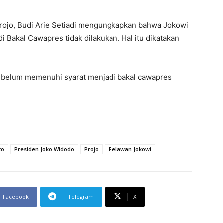
rojo, Budi Arie Setiadi mengungkapkan bahwa Jokowi
 Bakal Cawapres tidak dilakukan. Hal itu dikatakan
 belum memenuhi syarat menjadi bakal cawapres
to
Presiden Joko Widodo
Projo
Relawan Jokowi
Facebook
Telegram
X