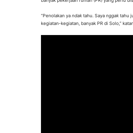
banyak pekerjaan rumah (PR) yang perlu dis
“Penolakan ya
ndak
tahu. Saya
nggak
tahu j
kegiatan-kegiatan, banyak PR di Solo,” kata