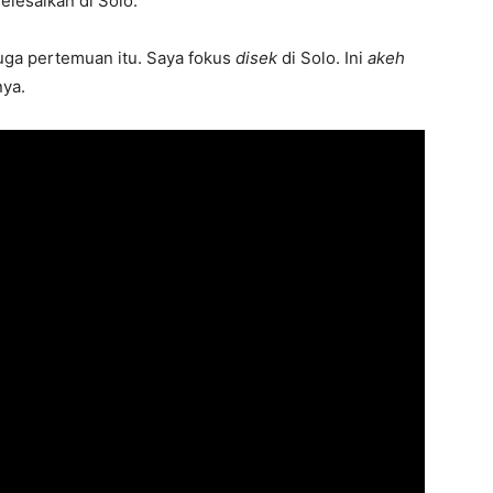
elesaikan di Solo.
uga pertemuan itu. Saya fokus
disek
di Solo. Ini
akeh
nya.