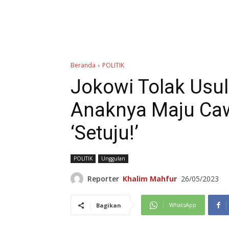
Beranda
POLITIK
Jokowi Tolak Usu
Anaknya Maju Caw
‘Setuju!’
POLITIK
Unggulan
Reporter
Khalim Mahfur
26/05/2023
WhatsApp
Bagikan