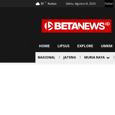
C
Sabtu, Agustus 8, 2026
Daftar
31
Kudus
HOME
LIPSUS
EXPLORE
UMKM
NASIONAL
JATENG
MURIA RAYA