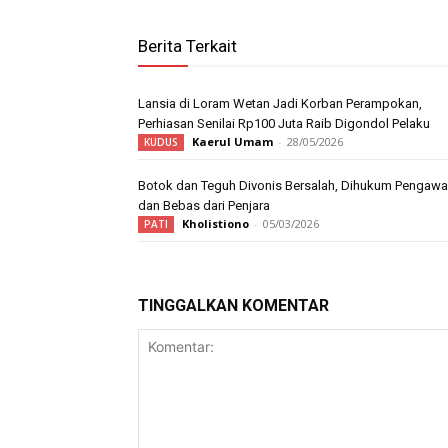
Berita Terkait
Lansia di Loram Wetan Jadi Korban Perampokan,
Perhiasan Senilai Rp100 Juta Raib Digondol Pelaku
Kaerul Umam
-
28/05/2026
KUDUS
Botok dan Teguh Divonis Bersalah, Dihukum Pengaw
dan Bebas dari Penjara
Kholistiono
-
05/03/2026
PATI
TINGGALKAN KOMENTAR