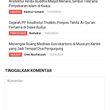
Arsitektur Hindu-Buddha Masjid Menara, Simbol Toleransi
Penyebaran Islam di Kudus
Kaerul Umam
-
01/03/2025
SEJARAH
Sejarah PP Roudhotul Tholibin, Ponpes Tahfiz Al-Qur’an
Pertama di Dawe Kudus
Redaksi
-
10/04/2024
PENDIDIKAN
Menengok Ruang Meditasi Sosrokartono di Museum Kartini
yang Jadi Tempat Doa Pengunjung
Umi Nurfaizah
-
10/04/2024
SEJARAH
TINGGALKAN KOMENTAR