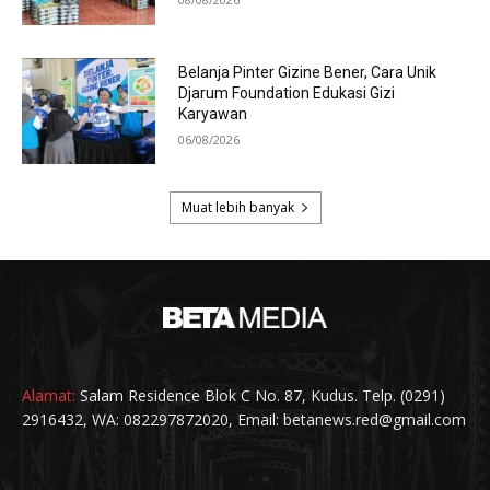
Alamat:
Salam Residence Blok C No. 87, Kudus. Telp. (0291)
2916432, WA: 082297872020, Email: betanews.red@gmail.com