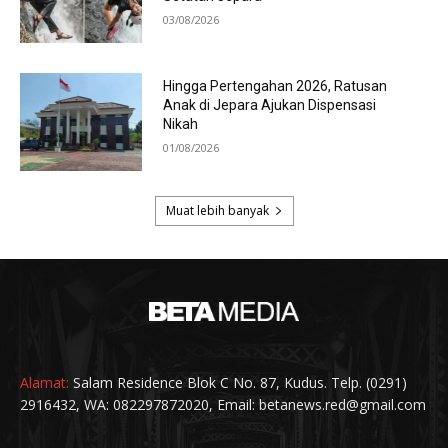
Alamat:
Salam Residence Blok C No. 87, Kudus. Telp. (0291)
2916432, WA: 082297872020, Email: betanews.red@gmail.com