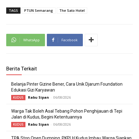
TAGS
PTUN Semarang
The Sato Hotel
WhatsApp
Facebook
Berita Terkait
Belanja Pinter Gizine Bener, Cara Unik Djarum Foundation
Edukasi Gizi Karyawan
Rabu Sipan
-
06/08/2026
KUDUS
Warga Tak Boleh Asal Tebang Pohon Penghijauan di Tepi
Jalan di Kudus, Begini Ketentuannya
Rabu Sipan
-
06/08/2026
KUDUS
TPA Stop Open Dumping, PKPLH Kudus Imbau Warga Siapkan