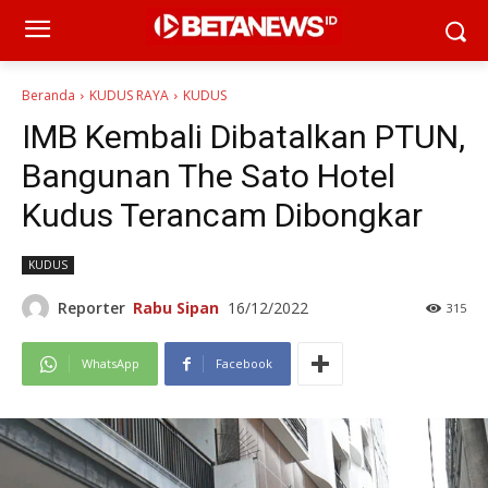
Beranda
KUDUS RAYA
KUDUS
IMB Kembali Dibatalkan PTUN,
Bangunan The Sato Hotel
Kudus Terancam Dibongkar
KUDUS
Reporter
Rabu Sipan
16/12/2022
315
WhatsApp
Facebook