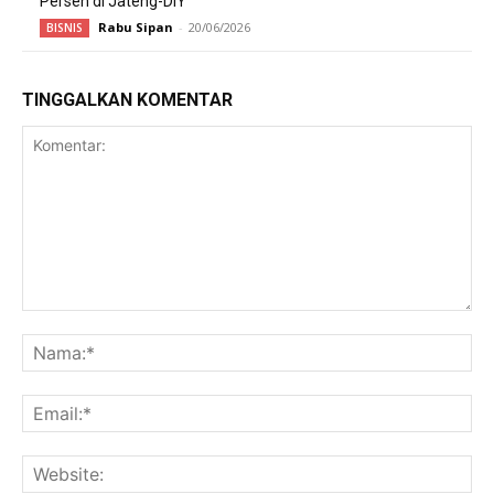
Persen di Jateng-DIY
Rabu Sipan
-
20/06/2026
BISNIS
TINGGALKAN KOMENTAR
Komentar:
Na
Ema
Web