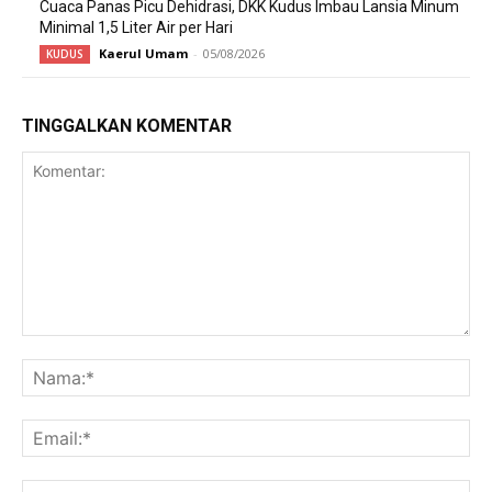
Cuaca Panas Picu Dehidrasi, DKK Kudus Imbau Lansia Minum
Minimal 1,5 Liter Air per Hari
Kaerul Umam
-
05/08/2026
KUDUS
TINGGALKAN KOMENTAR
Komentar:
Na
Ema
Web