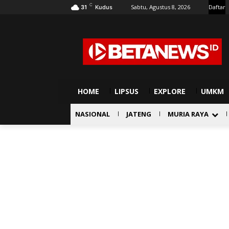
C
Sabtu, Agustus 8, 2026
Daftar
31
Kudus
HOME
LIPSUS
EXPLORE
UMKM
NASIONAL
JATENG
MURIA RAYA