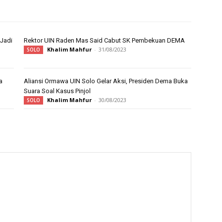
 Jadi
Rektor UIN Raden Mas Said Cabut SK Pembekuan DEMA
Khalim Mahfur
-
31/08/2023
SOLO
a
Aliansi Ormawa UIN Solo Gelar Aksi, Presiden Dema Buka
Suara Soal Kasus Pinjol
Khalim Mahfur
-
30/08/2023
SOLO