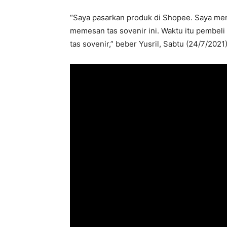
“Saya pasarkan produk di Shopee. Saya men
memesan tas sovenir ini. Waktu itu pembeli
tas sovenir,” beber Yusril, Sabtu (24/7/2021)