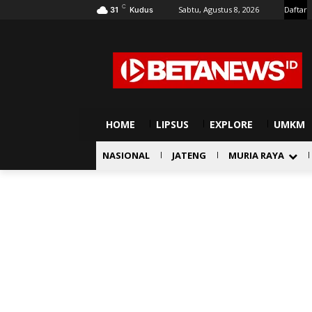
C
Sabtu, Agustus 8, 2026
Daftar
31
Kudus
HOME
LIPSUS
EXPLORE
UMKM
NASIONAL
JATENG
MURIA RAYA