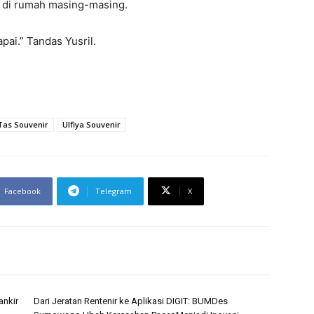
an di rumah masing-masing.
ai.” Tandas Yusril.
Tas Souvenir
Ulfiya Souvenir
Facebook
Telegram
X
ankir
Dari Jeratan Rentenir ke Aplikasi DIGIT: BUMDes