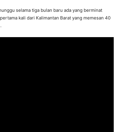
unggu selama tiga bulan baru ada yang berminat
 pertama kali dari Kalimantan Barat yang memesan 40
.