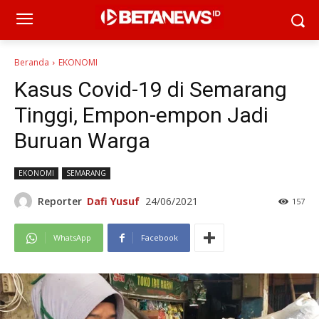
Beranda
EKONOMI
Kasus Covid-19 di Semarang
Tinggi, Empon-empon Jadi
Buruan Warga
EKONOMI
SEMARANG
Reporter
Dafi Yusuf
24/06/2021
157
WhatsApp
Facebook