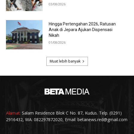
Alamat:
Salam Residence Blok C No. 87, Kudus. Telp. (0291)
2916432, WA: 082297872020, Email: betanews.red@gmail.com