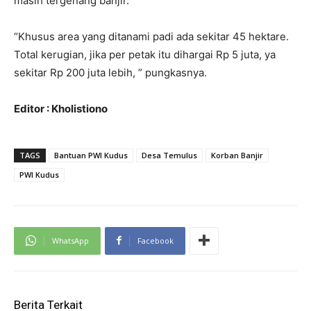
masih tergenang banjir.
“Khusus area yang ditanami padi ada sekitar 45 hektare.
Total kerugian, jika per petak itu dihargai Rp 5 juta, ya
sekitar Rp 200 juta lebih, ” pungkasnya.
Editor : Kholistiono
TAGS
Bantuan PWI Kudus
Desa Temulus
Korban Banjir
PWI Kudus
WhatsApp
Facebook
Berita Terkait