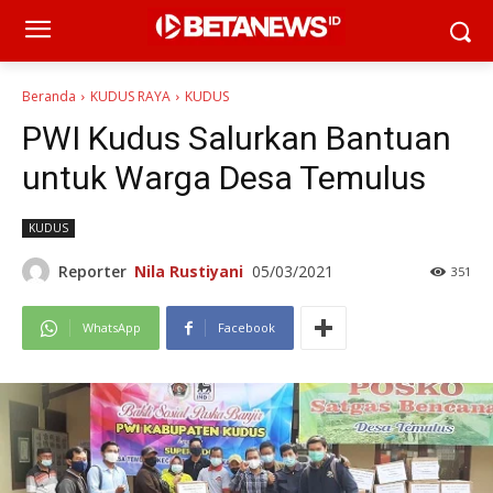
Beranda
KUDUS RAYA
KUDUS
PWI Kudus Salurkan Bantuan
untuk Warga Desa Temulus
KUDUS
Reporter
Nila Rustiyani
05/03/2021
351
WhatsApp
Facebook