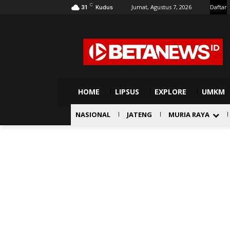
C
Jumat, Agustus 7, 2026
Daftar
31
Kudus
HOME
LIPSUS
EXPLORE
UMKM
NASIONAL
JATENG
MURIA RAYA