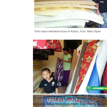
Toko kasur berbahan busa di Kudus. Foto: Rabu Sipan
Di sela aktivitasnya, perempuan yang akrab d
kepada Seputarkudus.com. Dia mengatakan, m