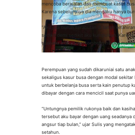
mencoba berjualan dan membuat kasur busa
Karena sebelumnya dia mengaku hanya buru
“Aku jadi buruh serabutan di tanah kelahiran
sedikit demi sedikit aku kumpulkan. Karena
usahaku mampu berkembang hingga mampu m
Perempuan yang sudah dikaruniai satu anak
sekaligus kasur busa dengan modal sekitar 
untuk berbelanja busa serta kain penutup k
dibayar dengan cara mencicil saat punya ua
“Untungnya pemilik rukonya baik dan kasih
tersebut aku bayar dengan uang seadanya d
angsur tiap bulan,” ujar Sulis yang mengat
setahun.