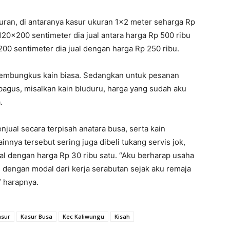
uran, di antaranya kasur ukuran 1×2 meter seharga Rp
120×200 sentimeter dia jual antara harga Rp 500 ribu
00 sentimeter dia jual dengan harga Rp 250 ribu.
pembungkus kain biasa. Sedangkan untuk pesanan
agus, misalkan kain bluduru, harga yang sudah aku
.
enjual secara terpisah anatara busa, serta kain
nnya tersebut sering juga dibeli tukang servis jok,
tal dengan harga Rp 30 ribu satu. “Aku berharap usaha
is dengan modal dari kerja serabutan sejak aku remaja
” harapnya.
asur
Kasur Busa
Kec Kaliwungu
Kisah