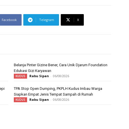
Facebook
Telegram
X
Belanja Pinter Gizine Bener, Cara Unik Djarum Foundation
Edukasi Gizi Karyawan
Rabu Sipan
-
06/08/2026
KUDUS
epi
TPA Stop Open Dumping, PKPLH Kudus Imbau Warga
Siapkan Empat Jenis Tempat Sampah di Rumah
Rabu Sipan
-
06/08/2026
KUDUS