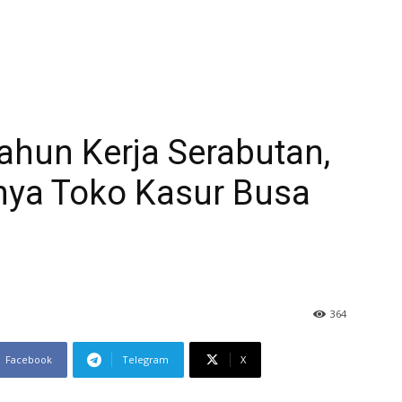
ahun Kerja Serabutan,
nya Toko Kasur Busa
364
Facebook
Telegram
X