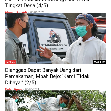
Tingkat Desa (4/5)
Ahmad Rosyidi
-
05/06/2021
LIPSUS
00:34:40
Dianggap Dapat Banyak Uang dari
Pemakaman, Mbah Bejo: ‘Kami Tidak
Dibayar’ (2/5)
Rabu Sipan
-
05/06/2021