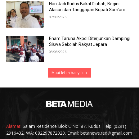
Hari Jadi Kudus Bakal Diubah, Begini
Alasan dan Tanggapan Bupati Sam’ani
07/08/2026
Enam Taruna Akpol Diterjunkan Dampingi
Siswa Sekolah Rakyat Jepara
03/08/2026
Muat lebih banyak
Alamat:
Salam Residence Blok C No. 87, Kudus. Telp. (0291)
2916432, WA: 082297872020, Email: betanews.red@gmail.com