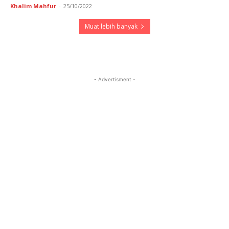
Khalim Mahfur
-
25/10/2022
Muat lebih banyak
- Advertisment -