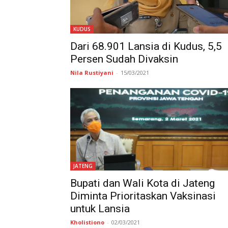
KUDUS
Dari 68.901 Lansia di Kudus, 5,5
Persen Sudah Divaksin
Nila Rustiyani
-
15/03/2021
JATENG
Bupati dan Wali Kota di Jateng
Diminta Prioritaskan Vaksinasi
untuk Lansia
Kholistiono
-
02/03/2021