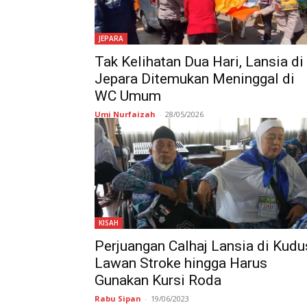
JEPARA
Tak Kelihatan Dua Hari, Lansia di
Jepara Ditemukan Meninggal di
WC Umum
Umi Nurfaizah
-
28/05/2026
KISAH
Perjuangan Calhaj Lansia di Kudu
Lawan Stroke hingga Harus
Gunakan Kursi Roda
Rabu Sipan
-
19/06/2023