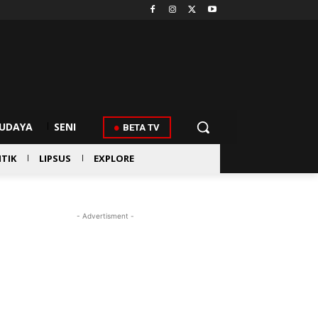
UDAYA
SENI
BETA TV
ITIK
LIPSUS
EXPLORE
- Advertisment -