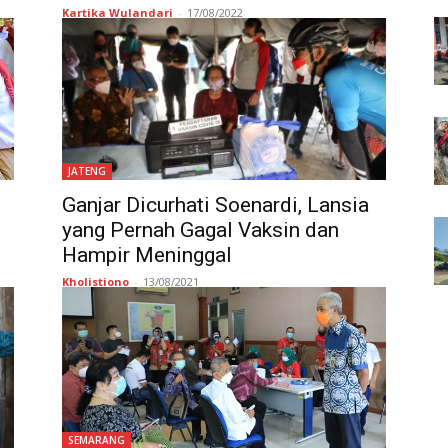
Kartika Wulandari
-
17/08/2022
JATENG
Ganjar Dicurhati Soenardi, Lansia
yang Pernah Gagal Vaksin dan
Hampir Meninggal
Kholistiono
-
13/08/2021
SEMARANG