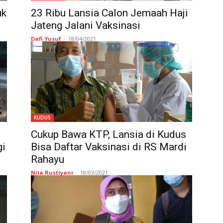
uk
23 Ribu Lansia Calon Jemaah Haji
Jateng Jalani Vaksinasi
Dafi Yusuf
-
18/04/2021
KUDUS
Cukup Bawa KTP, Lansia di Kudus
gi
Bisa Daftar Vaksinasi di RS Mardi
Rahayu
Nila Rustiyani
-
18/03/2021