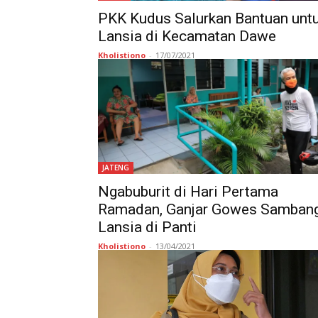
PKK Kudus Salurkan Bantuan unt
Lansia di Kecamatan Dawe
Kholistiono
-
17/07/2021
JATENG
Ngabuburit di Hari Pertama
Ramadan, Ganjar Gowes Samban
Lansia di Panti
Kholistiono
-
13/04/2021